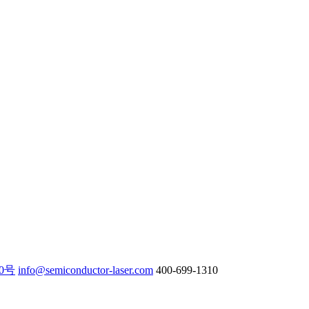
0号
info@semiconductor-laser.com
400-699-1310