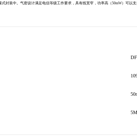
蝶式封装中。气密设计满足电信等级工作要求，具有线宽窄，功率高（
50mW
）可以支
D
10
5
5