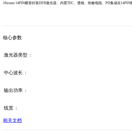
10xxnm 14PIN
蝶形封装
DFB
激光器、内置
TEC
、透镜、热敏电阻、
PD
集成在
14PIN
核心参数
激光器类型 :
中心波长 :
输出功率 :
线宽 :
相关文档