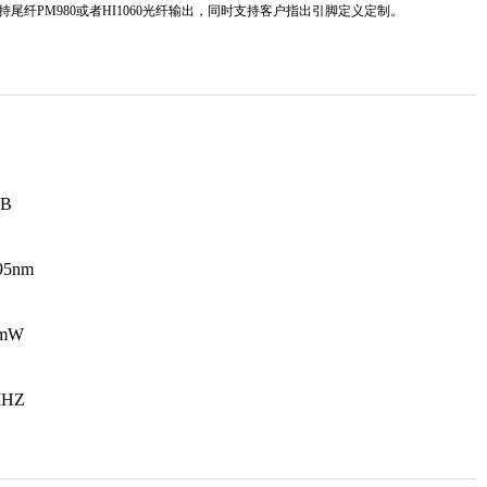
持尾纤
PM980
或者
HI1060
光纤输出，同时支持客户指出引脚定义定制。
FB
95nm
0mW
MHZ